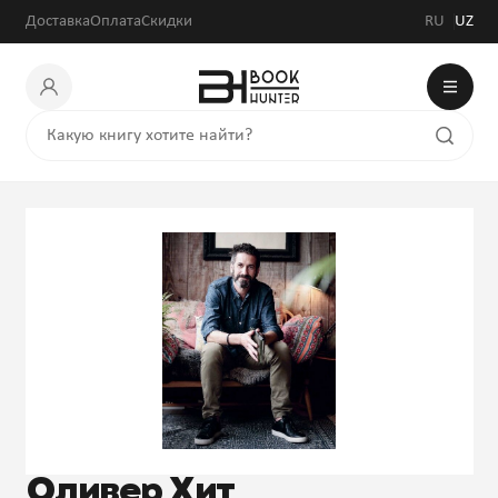
Доставка
Оплата
Скидки
RU
UZ
Оливер Хит