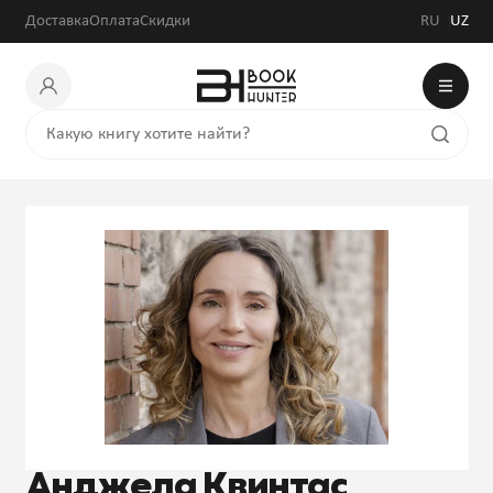
Доставка
Оплата
Скидки
RU
UZ
Анджела Квинтас