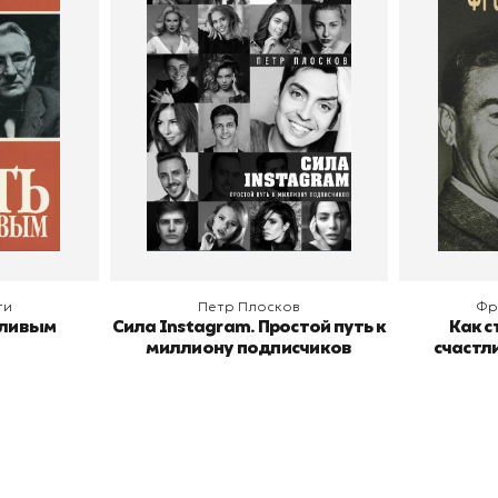
тливым
Сила Instagram. Простой
Как с
путь к миллиону
счастл
Дейл Карнеги
пурри, Минск
подписчиков
Автор
Петр Плосков
Автор
Издательство
Бомбора
Издательств
В корзину
В
ги
Петр Плосков
Фр
тливым
Сила Instagram. Простой путь к
Как с
миллиону подписчиков
счастл