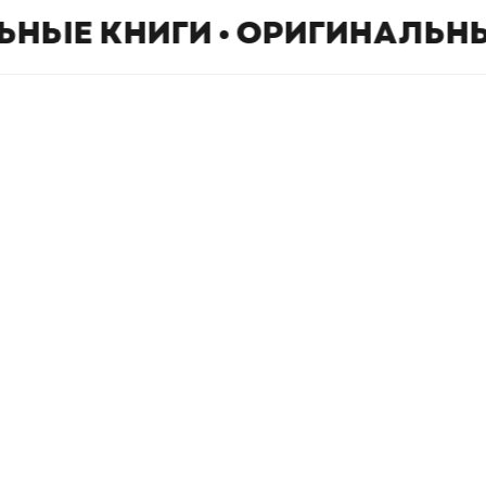
ЬНЫЕ КНИГИ • ОРИГИНАЛЬНЫ
Book Hunter © 2026