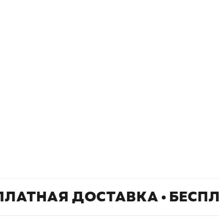
окупателям
Подборки
Витрина
ичный кабинет
"Просто о сложном"
Book Hunt
оставка
"Магия Сказок"
Хиты про
плата
"Волшебный мир комиксов"
Новинки
кидки
"Новое поступление"
Скидки
(дополняется)
ПЛАТНАЯ ДОСТАВКА • БЕСП