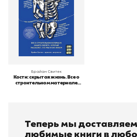
Издательство
Бомбора
скелета, который
расскажет, кто мы и как
живем
В корзину
Брайан Свитек
Кости: скрытая жизнь. Все о
строительном материале
нашего скелета, который
расскажет, кто мы и как живем
Теперь мы доставляе
любимые книги в любо