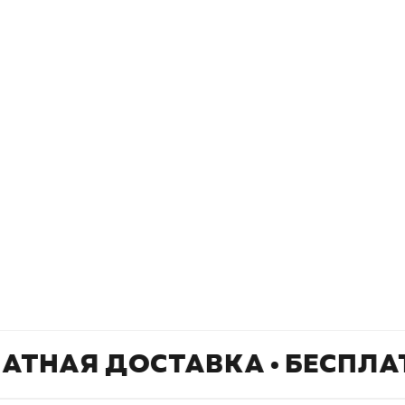
Подпишитесь на
er рекомендует
даж
рассылку
Не пропустите новинки, специальные
предложения и эксклюзивные скидки!
Подпишитесь на нашу рассылку и будьте
в курсе всех книжных трендов.
ЛАТНАЯ ДОСТАВКА • БЕСПЛА