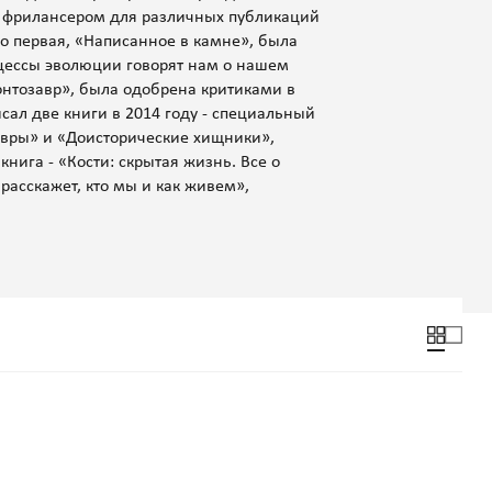
т фрилансером для различных публикаций
 Его первая, «Написанное в камне», была
оцессы эволюции говорят нам о нашем
онтозавр», была одобрена критиками в
исал две книги в 2014 году - специальный
завры» и «Доисторические хищники»,
ига - «Кости: скрытая жизнь. Все о
расскажет, кто мы и как живем»,