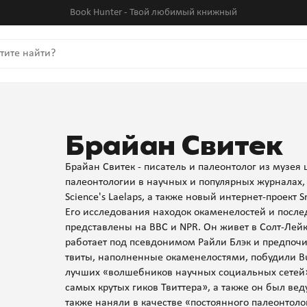
Book Hunter - Твой любимый книжный
Брайан Свитек
Брайан Свитек - писатель и палеонтолог из музея
палеонтологии в научных и популярных журналах,
Science's Laelaps, а также новый интернет-проект S
Его исследования находок окаменелостей и посл
представлены на BBC и NPR. Он живет в Солт-Лейк
работает под псевдонимом Райли Блэк и предпочит
твиты, наполненные окаменелостями, побудили Bus
лучших «волшебников научных социальных сетей»,
самых крутых гиков Твиттера», а также он был веду
также наняли в качестве «постоянного палеонтоло