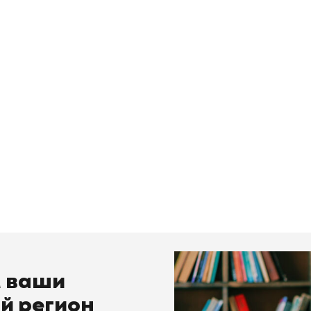
м ваши
й регион