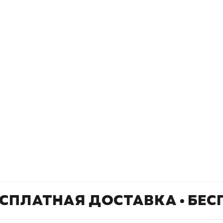
Книжный
П
Каталог товаров
Л
О магазине
Д
Узбекистан, город Ташкент, улица
Отзывы
О
Амира Темура 129А
Контакты
С
+998 99 908 95 99
info@bookhunter.uz
СПЛАТНАЯ ДОСТАВКА • БЕС