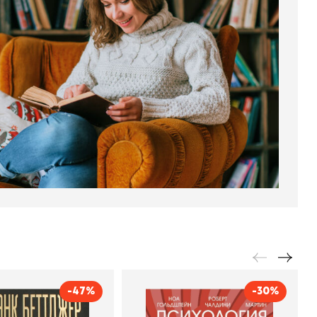
-47%
-30%