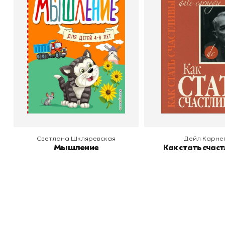
Мышление
Как стать счас
Автор
Светлана Шкляревская
Автор
Издательство
Эксмодетство
Издательство
По
В корзину
В корзину
Светлана Шкляревская
Дейл Карне
Мышление
Как стать счас