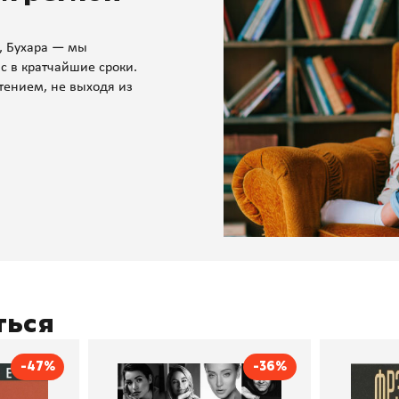
, Бухара — мы
с в кратчайшие сроки.
тением, не выходя из
ться
-47%
-36%