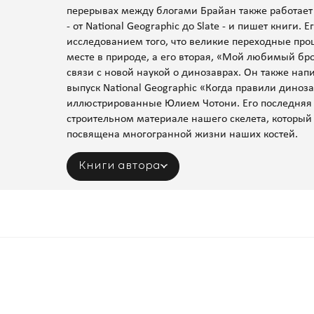
перерывах между блогами Брайан также работае
- от National Geographic до Slate - и пишет книги.
исследованием того, что великие переходные пр
месте в природе, а его вторая, «Мой любимый бр
связи с новой наукой о динозаврах. Он также нап
выпуск National Geographic «Когда правили дино
иллюстрированные Юлием Чотони. Его последняя кн
строительном материале нашего скелета, который 
посвящена многогранной жизни наших костей.
Книги автора