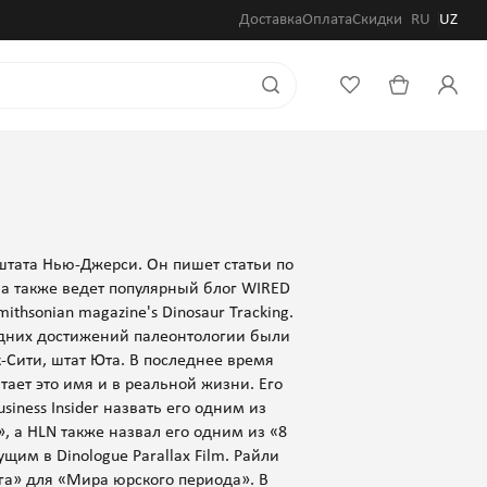
Доставка
Оплата
Скидки
RU
UZ
 штата Нью-Джерси. Он пишет статьи по
 а также ведет популярный блог WIRED
mithsonian magazine's Dinosaur Tracking.
едних достижений палеонтологии были
-Сити, штат Юта. В последнее время
ает это имя и в реальной жизни. Его
iness Insider назвать его одним из
 а HLN также назвал его одним из «8
щим в Dinologue Parallax Film. Райли
га» для «Мира юрского периода». В