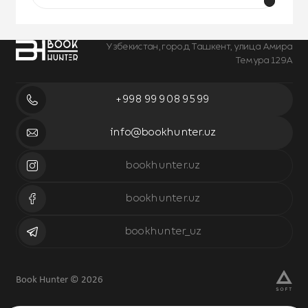
Узбекистан, город Ташкент, улица Амира
Темура 129А
+998 99 908 95 99
info@bookhunter.uz
bookhunter.uz
bookhunter.uz
bookhunter_uz
Book Hunter © 2026