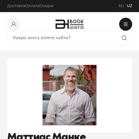
Доставка
Оплата
Скидки
RU
UZ
Маттиас Манке