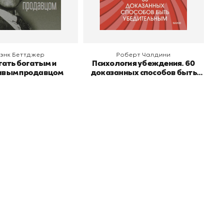
 корзину
В корзину
энк Беттджер
Роберт Чалдини
тать богатым и
Психология убеждения. 60
ивым продавцом
доказанных способов быть
убедительным