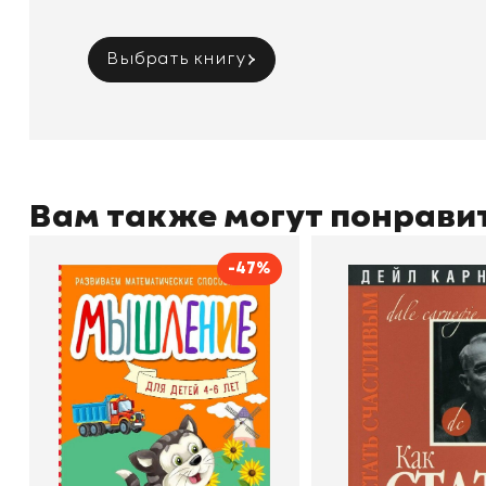
Выбрать книгу
Вам также могут понрави
-47%
Мышление
Как стать счас
Автор
Светлана Шкляревская
Автор
Издательство
Эксмодетство
Издательство
По