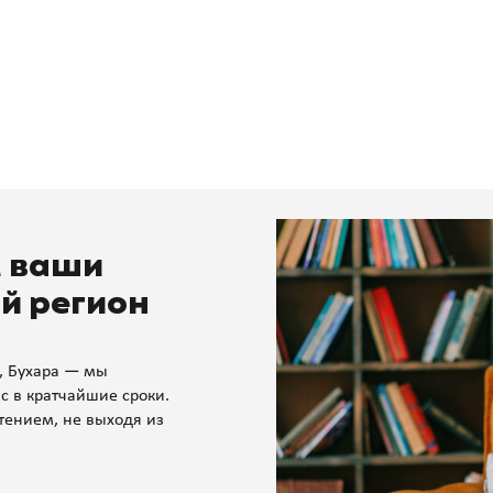
м ваши
й регион
, Бухара — мы
с в кратчайшие сроки.
тением, не выходя из