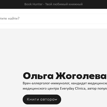
Book Hunter - Твой любимый книжный
Ольга Жоголева
Врач-аллерголог-иммунолог, кандидат медицински
медицинского центра Everyday Clinicа, автор попу
Книги автора