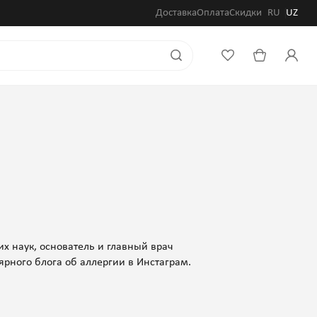
Доставка
Оплата
Скидки
RU
UZ
х наук, основатель и главный врач
лярного блога об аллергии в Инстаграм.