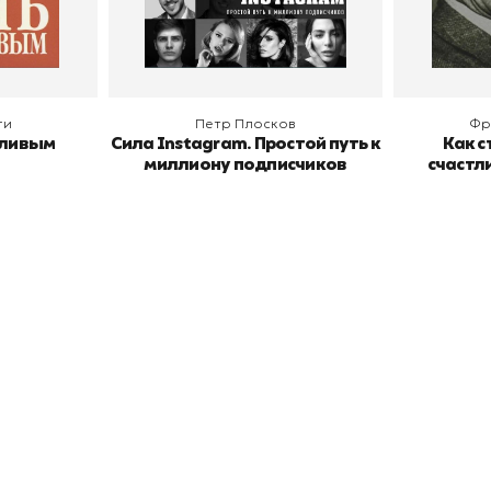
В корзину
В
ги
Петр Плосков
Фр
тливым
Сила Instagram. Простой путь к
Как с
миллиону подписчиков
счастл
окупателям
Подборки
Витрина