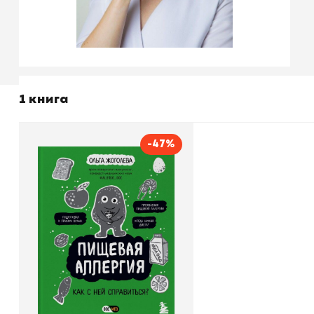
1 книга
-47%
Пищевая аллергия. Как с
ней справиться?
Автор
Ольга Жоголева
Издательство
Бомбора
В корзину