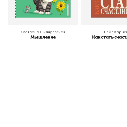
В корзину
В корзину
Светлана Шкляревская
Дейл Карне
Мышление
Как стать счас
Книжный
П