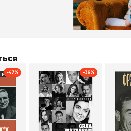
ться
-47%
-36%
тливым
Сила Instagram. Простой
Как с
путь к миллиону
счастл
Дейл Карнеги
пурри, Минск
подписчиков
Автор
Петр Плосков
Автор
Издательство
Бомбора
Издательств