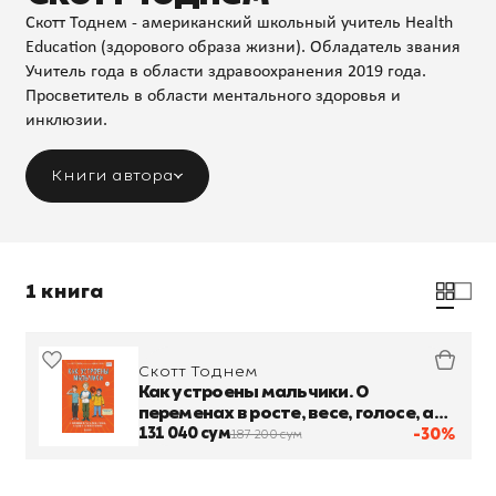
Скотт Тоднем - американский школьный учитель Health
Education (здорового образа жизни). Обладатель звания
Учитель года в области здравоохранения 2019 года.
Просветитель в области ментального здоровья и
инклюзии.
Книги автора
1 книга
Скотт Тоднем
Как устроены мальчики. О
переменах в росте, весе, голосе, а
также о гигиене и питании. (18+,
131 040 сум
-30%
187 200 сум
решение о покупке книги принимают
только ро