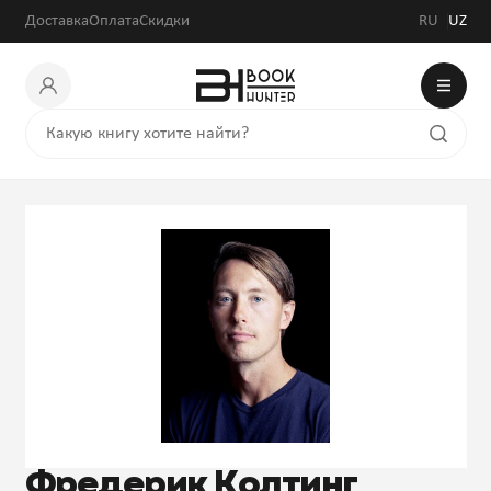
Доставка
Оплата
Скидки
RU
UZ
Фредерик Колтинг