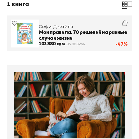
1 книга
Софи Джайлз
Мои правила. 70 решений на разные
случаи жизни
103 880 сум
-47%
196 000 сум