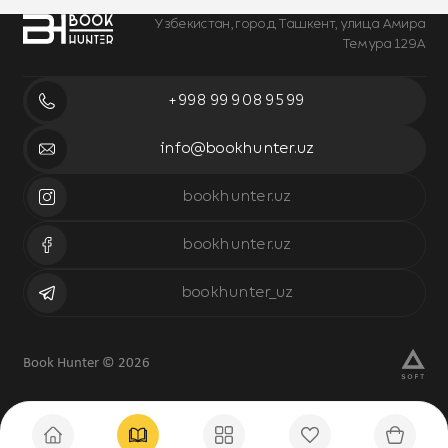
Узбекистан, город Ташкент, улица Амира
Темура 129А
+998 99 908 95 99
info@bookhunter.uz
bookhunter.uz
bookhunter.uz
bookhunter_uz
Book Hunter © 2026