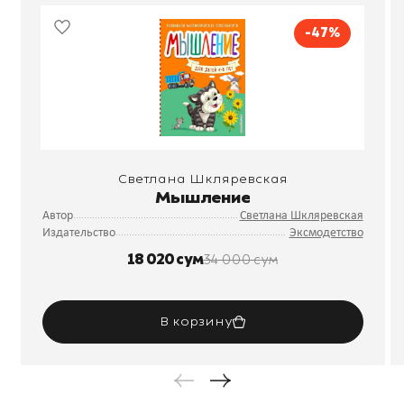
-47%
Светлана Шкляревская
Мышление
Автор
Светлана Шкляревская
Издательство
Эксмодетство
18 020 сум
34 000 сум
В корзину