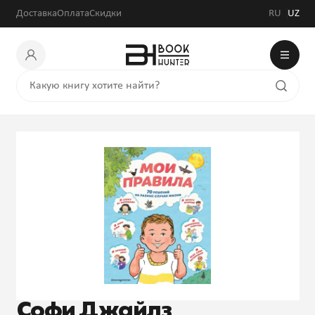
Доставка
Оплата
Скидки
RU
UZ
Софи Джайлз