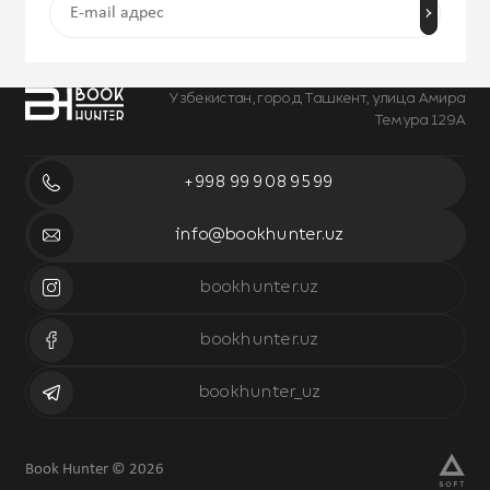
Узбекистан, город Ташкент, улица Амира
Темура 129А
+998 99 908 95 99
info@bookhunter.uz
bookhunter.uz
bookhunter.uz
bookhunter_uz
Book Hunter © 2026