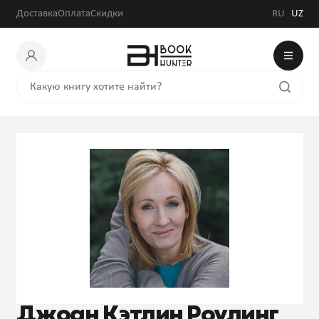
Доставка
Оплата
Скидки
RU
UZ
Джоан Кэтлин Роулинг