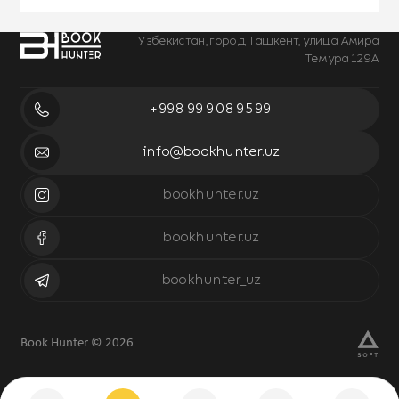
Узбекистан, город Ташкент, улица Амира
Темура 129А
+998 99 908 95 99
info@bookhunter.uz
bookhunter.uz
bookhunter.uz
bookhunter_uz
Book Hunter © 2026