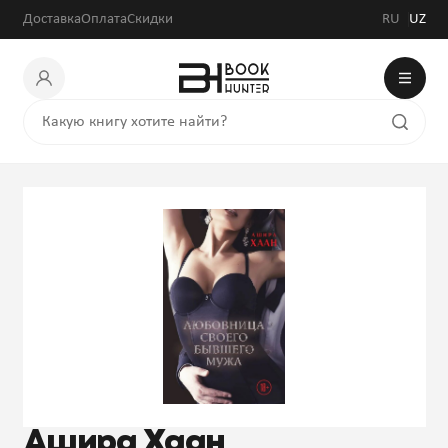
Доставка
Оплата
Скидки
RU
UZ
Ашира Хаан