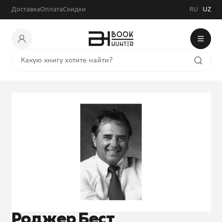
Доставка
Оплата
Скидки
RU
UZ
Роджер Бест