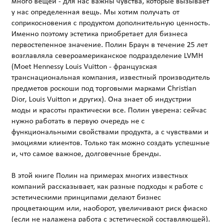
много вещей - для нас важны чувства, которые вызывает
у нас определенная вещь. Мы хотим получать от
соприкосновения с продуктом дополнительную ценность.
Именно поэтому эстетика приобретает для бизнеса
первостепенное значение. Полин Браун в течение 25 лет
возглавляла североамериканское подразделение LVMH
(Moet Hennessy Louis Vuitton - французская
транснациональная компания, известный производитель
предметов роскоши под торговыми марками Christian
Dior, Louis Vuitton и других). Она знает об индустрии
моды и красоты практически все. Полин уверена: сейчас
нужно работать в первую очередь не с
функциональными свойствами продукта, а с чувствами и
эмоциями клиентов. Только так можно создать успешные
и, что самое важное, долговечные бренды.
В этой книге Полин на примерах многих известных
компаний рассказывает, как разные подходы к работе с
эстетическими принципами делают бизнес
процветающим или, наоборот, увеличивают риск фиаско
(если не налажена работа с эстетической составляющей).