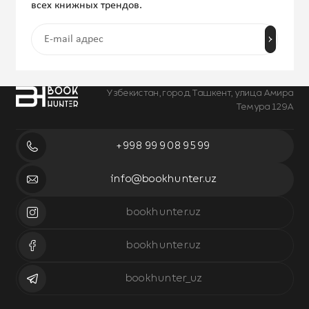
всех книжных трендов.
Узбекистан, город Ташкент, улица Амира
Темура 129А
+998 99 908 95 99
info@bookhunter.uz
bookhunter.uz
bookhunter.uz
bookhunter_uz