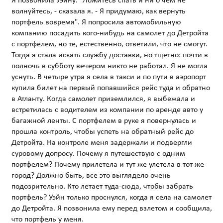
Я позвонила Уэйну. "Ложитесь спать и ни о чем не
волнуйтесь, - сказала я. - Я придумаю, как вернуть
портфель вовремя". Я попросила автомобильную
компанию посадить кого-нибудь на самолет до Детройта
с портфелем, но те, естественно, ответили, что не смогут.
Тогда я стала искать службу доставки, но тщетно: почти в
полночь в субботу вечером никто не работал. Я не могла
уснуть. В четыре утра я села в такси и по пути в аэропорт
купила билет на первый попавшийся рейс туда и обратно
в Атланту. Когда самолет приземлился, я выбежала и
встретилась с водителем из компании по аренде авто у
багажной ленты. С портфелем в руке я повернулась и
прошла контроль, чтобы успеть на обратный рейс до
Детройта. На контроле меня задержали и подвергли
суровому допросу. Почему я путешествую с одним
портфелем? Почему прилетела и тут же улетела в тот же
город? Должно быть, все это выглядело очень
подозрительно. Кто летает туда-сюда, чтобы забрать
портфель? Уэйн только проснулся, когда я села на самолет
до Детройта. Я позвонила ему перед взлетом и сообщила,
что портфель у меня.