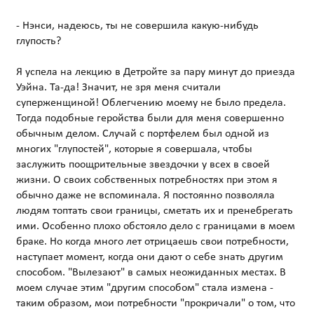
- Нэнси, надеюсь, ты не совершила какую-нибудь
глупость?
Я успела на лекцию в Детройте за пару минут до приезда
Уэйна. Та-да! Значит, не зря меня считали
суперженщиной! Облегчению моему не было предела.
Тогда подобные геройства были для меня совершенно
обычным делом. Случай с портфелем был одной из
многих "глупостей", которые я совершала, чтобы
заслужить поощрительные звездочки у всех в своей
жизни. О своих собственных потребностях при этом я
обычно даже не вспоминала. Я постоянно позволяла
людям топтать свои границы, сметать их и пренебрегать
ими. Особенно плохо обстояло дело с границами в моем
браке. Но когда много лет отрицаешь свои потребности,
наступает момент, когда они дают о себе знать другим
способом. "Вылезают" в самых неожиданных местах. В
моем случае этим "другим способом" стала измена -
таким образом, мои потребности "прокричали" о том, что