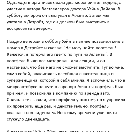
Однажды я организовывала два мероприятия подряд с
участием автора бестселлеров доктора Уэйна Дайера. В
субботу вечером он выступал в Атланте. Затем мы
улетали в Детройт, где он должен был выступить в
воскресенье вечером.
Поздно вечером в субботу Уэйн в панике позвонил мне в
номер в Детройте и сказал: "Не могу найти портфель!
Кажется, я потерял его где-то по пути из Атланты". В
портфеле были все материалы для лекции, и он
настаивал, что без него не сможет выступить. Тут во мне,
само собой, включилась всеобщая спасительница и
суперженщина, которой я себя мнила. Я вспомнила, что в
микроавтобусе на пути в аэропорт Атланты портфель был
при нем, и позвонила в компанию по аренде авто.
Сначала те сказали, что портфеля у них нет, но я упросила
их проверить еще раз, и действительно, портфель
оказался под сиденьем. Но к тому времени уже почти
стукнуло двенадцать.