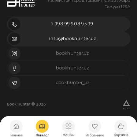
Узбекистан, город Ташкент, улица Амира
Темура 129А
+998 99 908 95 99
info@bookhunter.uz
bookhunter.uz
bookhunter.uz
bookhunter_uz
Book Hunter © 2026
Жанры
Корзина
Главная
Каталог
Избранное