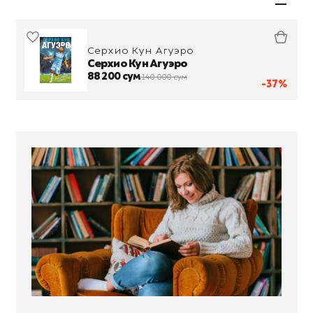
Серхио Кун Агуэро
Серхио Кун Агуэро
88 200 сум
140 000 сум
-37%