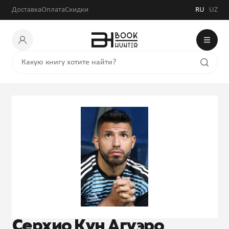
Доставка
Оплата
Скидки
RU
UZ
Серхио Кун Агуэро