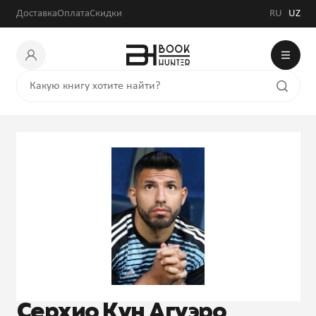
Доставка
Оплата
Скидки
RU
UZ
Серхио Кун Агуэро