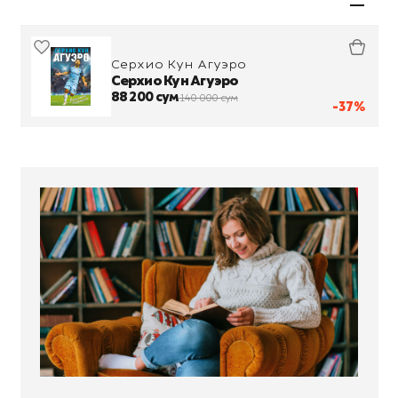
Серхио Кун Агуэро
Серхио Кун Агуэро
88 200 сум
140 000 сум
-37%