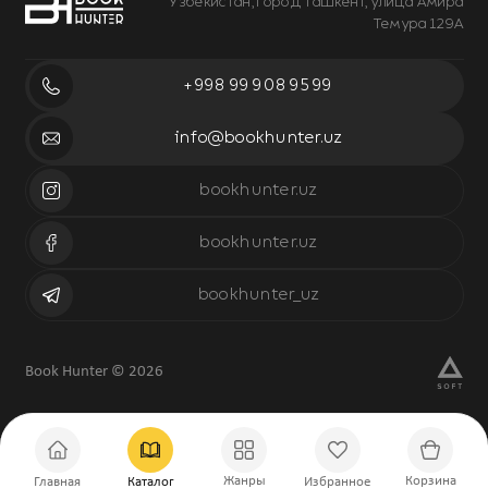
Узбекистан, город Ташкент, улица Амира
Темура 129А
+998 99 908 95 99
info@bookhunter.uz
bookhunter.uz
bookhunter.uz
bookhunter_uz
Book Hunter © 2026
Жанры
Корзина
Главная
Каталог
Избранное