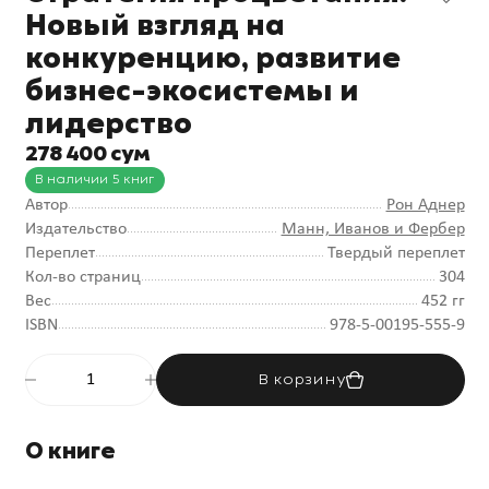
Новый взгляд на
конкуренцию, развитие
бизнес-экосистемы и
лидерство
278 400 сум
В наличии 5 книг
Автор
Рон Аднер
Издательство
Манн, Иванов и Фербер
Переплет
Твердый переплет
Кол-во страниц
304
Вес
452 гг
ISBN
978-5-00195-555-9
В корзину
О книге