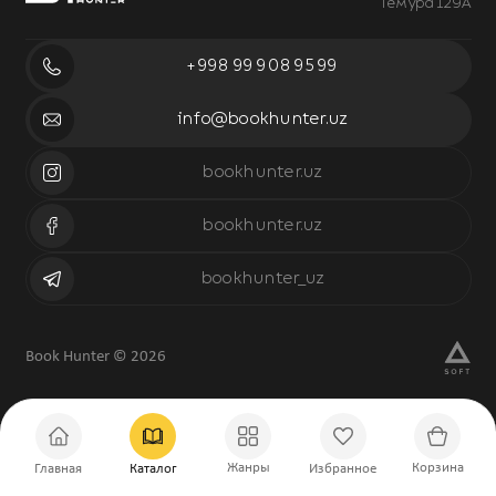
Темура 129А
+998 99 908 95 99
info@bookhunter.uz
bookhunter.uz
bookhunter.uz
bookhunter_uz
Book Hunter © 2026
Жанры
Корзина
Главная
Каталог
Избранное