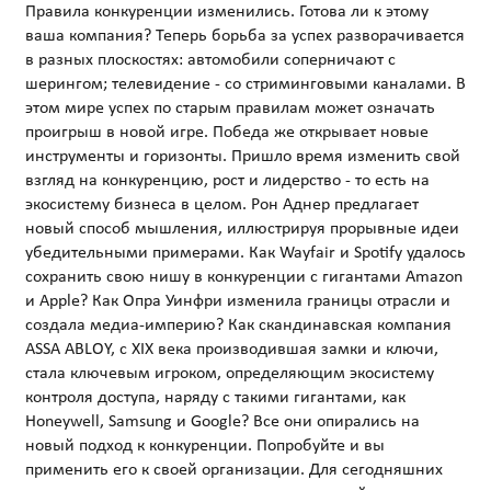
Правила конкуренции изменились. Готова ли к этому
ваша компания? Теперь борьба за успех разворачивается
в разных плоскостях: автомобили соперничают с
шерингом; телевидение - со стриминговыми каналами. В
этом мире успех по старым правилам может означать
проигрыш в новой игре. Победа же открывает новые
инструменты и горизонты. Пришло время изменить свой
взгляд на конкуренцию, рост и лидерство - то есть на
экосистему бизнеса в целом. Рон Аднер предлагает
новый способ мышления, иллюстрируя прорывные идеи
убедительными примерами. Как Wayfair и Spotify удалось
сохранить свою нишу в конкуренции с гигантами Amazon
и Apple? Как Опра Уинфри изменила границы отрасли и
создала медиа-империю? Как скандинавская компания
ASSA ABLOY, с XIX века производившая замки и ключи,
стала ключевым игроком, определяющим экосистему
контроля доступа, наряду с такими гигантами, как
Honeywell, Samsung и Google? Все они опирались на
новый подход к конкуренции. Попробуйте и вы
применить его к своей организации. Для сегодняшних