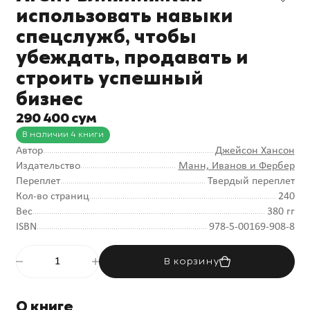
использовать навыки
спецслужб, чтобы
убеждать, продавать и
строить успешный
бизнес
290 400 сум
В наличии 4 книги
Автор
Джейсон Хансон
Издательство
Манн, Иванов и Фербер
Переплет
Твердый переплет
Кол-во страниц
240
Вес
380 гг
ISBN
978-5-00169-908-8
В корзину
О книге