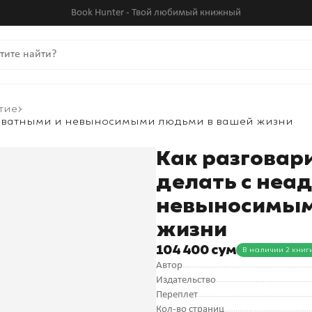
Book Hunter - Твой любимый книжный
тие
декватными и невыносимыми людьми в вашей жизни
Как разговари
делать с неа
невыносимым
жизни
104 400 сум
В наличии 2 книг
Автор
Издательство
Переплет
Кол-во страниц