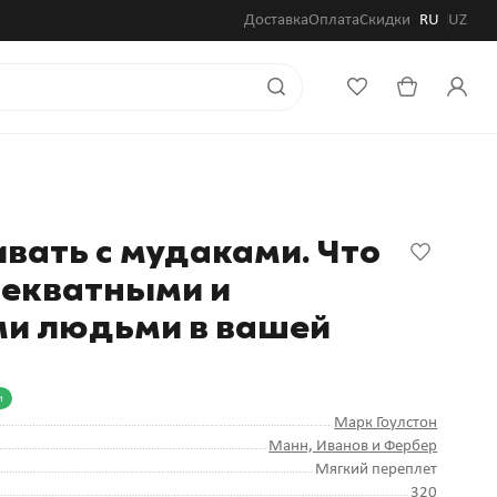
Доставка
Оплата
Скидки
RU
UZ
вать с мудаками. Что
декватными и
и людьми в вашей
и
Марк Гоулстон
Манн, Иванов и Фербер
Мягкий переплет
320