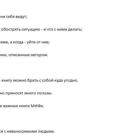
они себя ведут;
 обострять ситуацию - и что с ними делать;
ме, а когда - уйти от нее;
ики, описанные автором.
 книгу можно брать с собой куда угодно.
 но приносят много пользы.
ые важные книги МИФа.