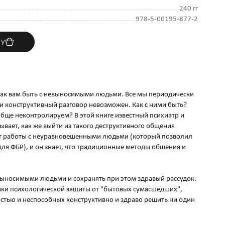
240 гг
978-5-00195-877-2
ну
 как вам быть с невыносимыми людьми. Все мы периодически
и конструктивный разговор невозможен. Как с ними быть?
ообще неконтролируем? В этой книге известный психиатр и
ывает, как же выйти из такого деструктивного общения
ыт работы с неуравновешенными людьми (который позволил
для ФБР), и он знает, что традиционные методы общения и
невыносимыми людьми и сохранять при этом здравый рассудок.
ики психологической защиты от "бытовых сумасшедших",
тью и неспособных конструктивно и здраво решить ни один