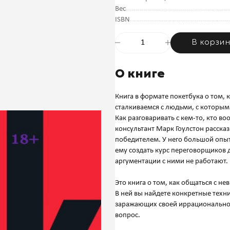
Вес
ISBN
В корзи
О книге
Книга в формате покетбука о том,
сталкиваемся с людьми, с которым
Как разговаривать с кем-то, кто в
консультант Марк Гоулстон рассказ
победителем. У него большой оп
ему создать курс переговорщиков 
аргументации с ними не работают.
Это книга о том, как общаться с 
В ней вы найдете конкретные техн
заражающих своей иррациональнос
вопрос.