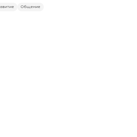
азвитие
Общение