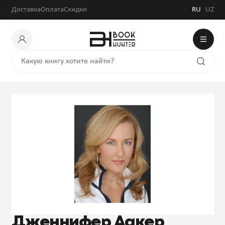
Доставка
Оплата
Скидки
RU
UZ
Дженнифер Аакер