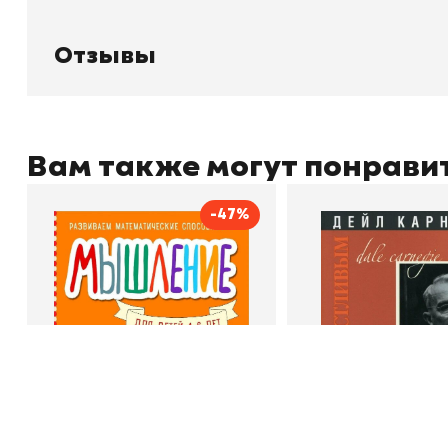
О магазине
Д
Узбекистан, город Ташкент, улица
Отзывы
О
Амира Темура 129А
Контакты
С
Отзывы
Вам также могут понрави
+998 99 908 95 99
info@bookhunter.uz
-47%
Мышление
Как стать счас
Автор
Светлана Шкляревская
Автор
Book Hunter © 2026
Издательство
Эксмодетство
Издательство
По
В корзину
В корзину