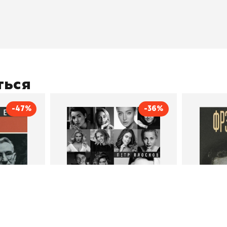
оставка
"Магия Сказок"
Хиты про
плата
"Волшебный мир комиксов"
Новинки
кидки
"Новое поступление"
Скидки
(дополняется)
ться
-47%
-36%
тливым
Сила Instagram. Простой
Как с
путь к миллиону
счастл
Дейл Карнеги
пурри, Минск
подписчиков
Автор
Петр Плосков
Автор
Издательство
Бомбора
Издательств
В корзину
В