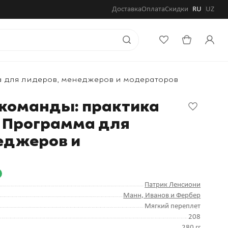
Доставка
Оплата
Скидки
RU
UZ
а для лидеров, менеджеров и модераторов
 команды: практика
 Программа для
еджеров и
Патрик Ленсиони
Манн, Иванов и Фербер
Мягкий переплет
208
280 гг