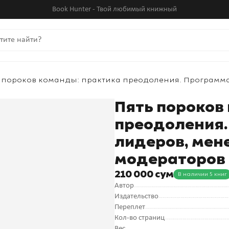
Book Hunter - Твой любимый книжный
 пороков команды: практика преодоления. Программ
Пять пороков
преодоления.
лидеров, мен
модераторов
210 000 сум
В наличии 5 книг
Автор
Издательство
Переплет
Кол-во страниц
Вес