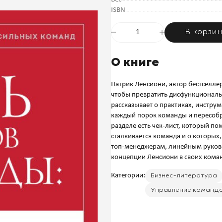
ISBN
В корзи
О книге
Патрик Ленсиони, автор бестселле
чтобы превратить дисфункциональ
рассказывает о практиках, инстр
каждый порок команды и пересобра
разделе есть чек-лист, который п
сталкивается команда и о которых,
топ-менеджерам, линейным руково
Категории:
Бизнес-литература
Управление команд