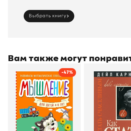
Выбрать книгу
Вам также могут понрави
-47%
Мышление
Как стать счас
Автор
Светлана Шкляревская
Автор
Издательство
Эксмодетство
Издательство
По