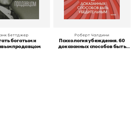
 корзину
В корзину
энк Беттджер
Роберт Чалдини
тать богатым и
Психология убеждения. 60
ивым продавцом
доказанных способов быть
убедительным