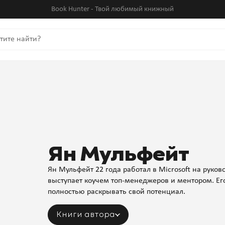
Book Hunter - Твой любимый книжный
Ян Мульфейт
Ян Мульфейт 22 года работал в Microsoft на руко
выступает коучем топ-менеджеров и ментором. Е
полностью раскрывать свой потенциал.
Книги автора