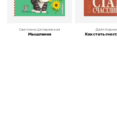
В корзину
В корзину
Светлана Шкляревская
Дейл Карне
Мышление
Как стать счас
Книжный
П