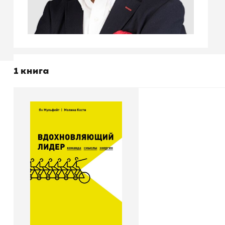
1 книга
Вдохновляющий лидер.
Команда. Смыслы.
Энергия
Автор
Ян Мульфейт
Издательство
Манн, Иванов и Фербер
В корзину