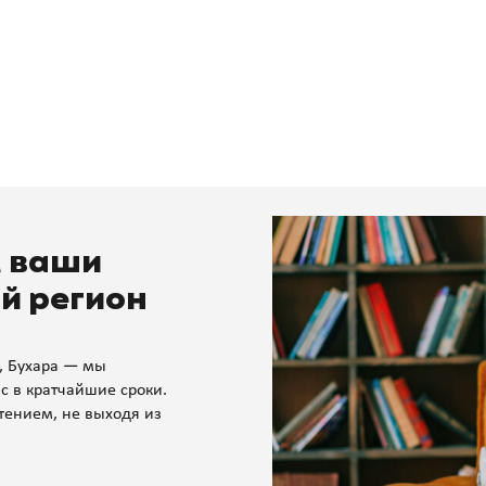
м ваши
й регион
, Бухара — мы
с в кратчайшие сроки.
тением, не выходя из