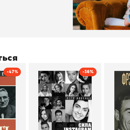
ться
-47%
-36%
тливым
Сила Instagram. Простой
Как с
путь к миллиону
счастл
Дейл Карнеги
пурри, Минск
подписчиков
Автор
Петр Плосков
Автор
Издательство
Бомбора
Издательств