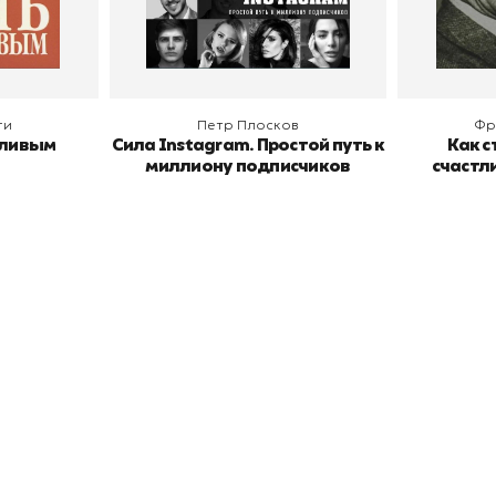
В корзину
В
ги
Петр Плосков
Фр
тливым
Сила Instagram. Простой путь к
Как с
миллиону подписчиков
счастл
окупателям
Подборки
Витрина