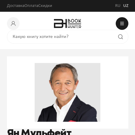
Доставка
Оплата
Скидки
RU
UZ
Ян Мульфейт