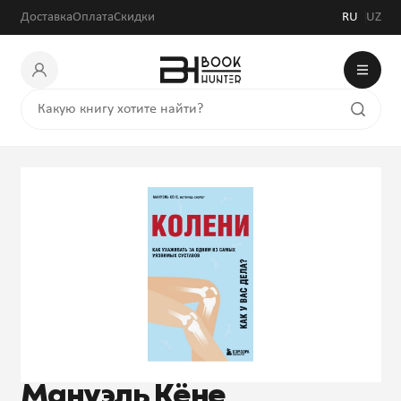
Доставка
Оплата
Скидки
RU
UZ
Мануэль Кёне