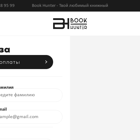
8 95 99
Book Hunter - Твой любимый книжный
за
 оплаты
милия
mail