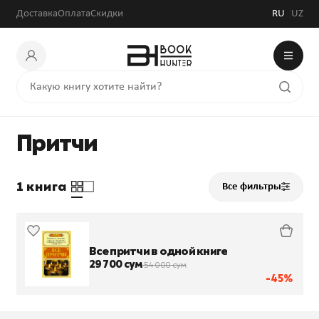
Доставка
Оплата
Скидки
RU
UZ
Притчи
1 книга
Все фильтры
Все притчи в одной книге
29 700 сум
54 000 сум
-45%