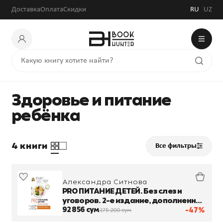
Доставка
Оплата
Скидки
RU
UZ
Здоровье и питание
ребёнка
4 книги
Все фильтры
Александра Ситнова
PRO ПИТАНИЕ ДЕТЕЙ. Без слез и
уговоров. 2-е издание, дополненное
и переработанное
92 856 сум
-47%
175 200 сум