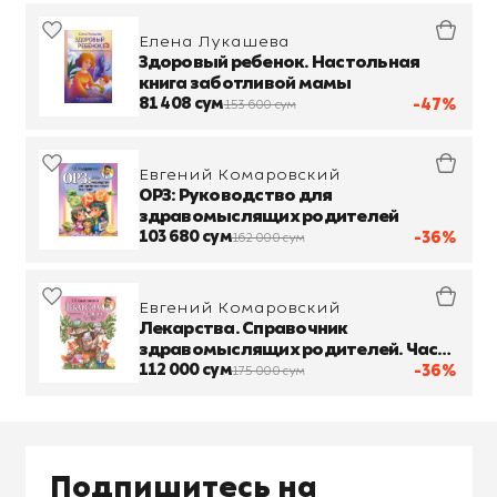
Елена Лукашева
Здоровый ребенок. Настольная
книга заботливой мамы
81 408 сум
-47%
153 600 сум
Евгений Комаровский
ОРЗ: Руководство для
здравомыслящих родителей
103 680 сум
-36%
162 000 сум
Евгений Комаровский
Лекарства. Справочник
здравомыслящих родителей. Часть
3
112 000 сум
-36%
175 000 сум
Подпишитесь на