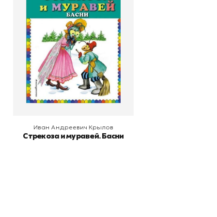
Басни
Автор
Иван Андреевич Крылов
Издательство
Эксмодетство
В корзину
Иван Андреевич Крылов
Стрекоза и муравей. Басни