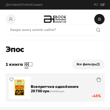
Доставка
Оплата
Скидки
RU
UZ
Эпос
1 книга
Все фильтры
Все притчи в одной книге
29 700 сум
54 000 сум
-45%