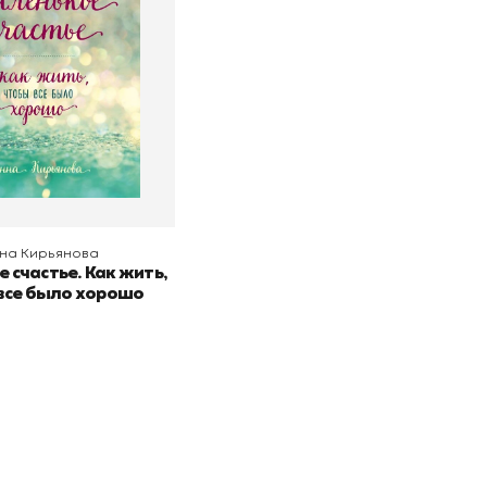
о
Бомбора
 корзину
на Кирьянова
 счастье. Как жить,
все было хорошо