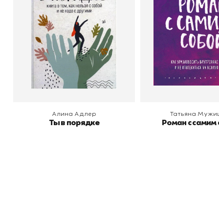
В корзину
В корзину
Алина Адлер
Татьяна Мужи
Ты в порядке
Роман с самим
Книжный
П