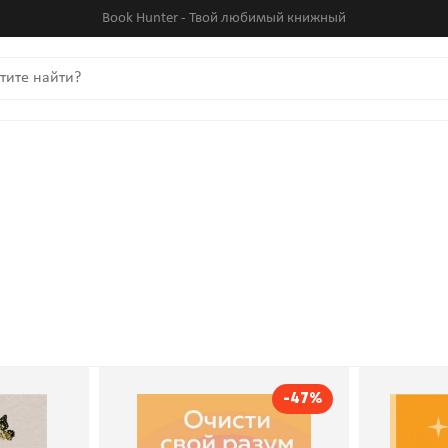
Book Hunter - Твой любимый книжный
-47%
бе: Как
Очисти свой разум. Как
Эмоцио