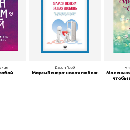
Издательство
София
Издательств
В корзину
В
цкая
Джон Грэй
Ан
 собой
Марс и Венера: новая любовь
Маленькое
чтобы 
окупателям
Подборки
Витрина