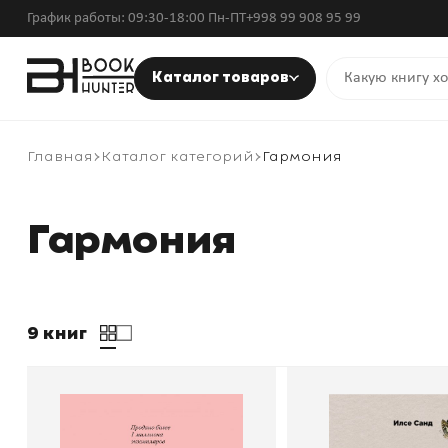
График работы: 09:30-18:00 Пн-ПТ
+998 99 908 95 99
Каталог товаров
Главная
Каталог категорий
Гармония
Гармония
9 книг
Обними меня крепче. 7
С любовью к се