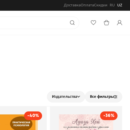
Доставка
Оплата
Скидки
RU
UZ
Издательства
Все фильтры
-40%
-36%
нальный баланс.
Стань счастливым за 21