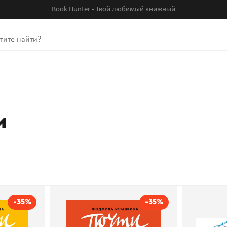
Book Hunter - Твой любимый книжный
и
-35%
-35%
деньги.
Почти взрослый бизнес.