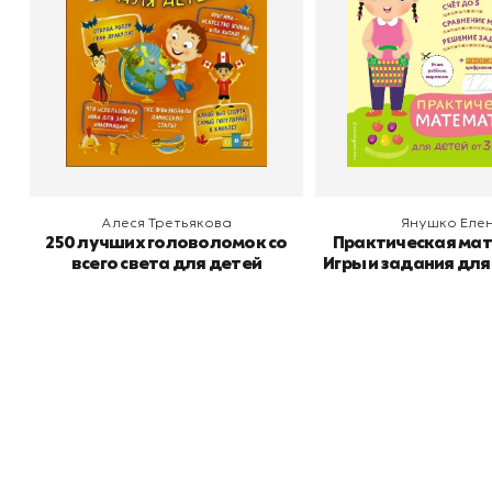
В корзину
В корзину
Алеся Третьякова
Янушко Еле
250 лучших головоломок со
Практическая ма
всего света для детей
Игры и задания для
до 4 лет
Книжный
П
Каталог товаров
Л
О магазине
Д
Узбекистан, город Ташкент, улица