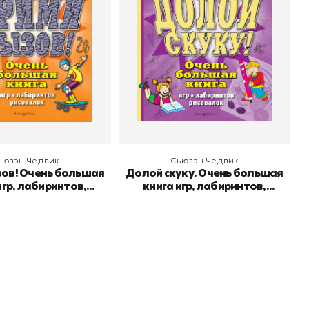
о
Эксмодетство
Издательство
Эксмодетство
 корзину
В корзину
ьюзэн Чедвик
Сьюзэн Чедвик
зов! Очень большая
Долой скуку. Очень большая
игр, лабиринтов,
книга игр, лабиринтов,
рисовалок
рисовалок