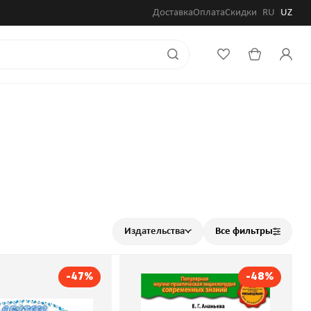
Доставка
Оплата
Скидки
RU
UZ
Издательства
Все фильтры
-47%
-48%
Подарок
Жизнь Земли.