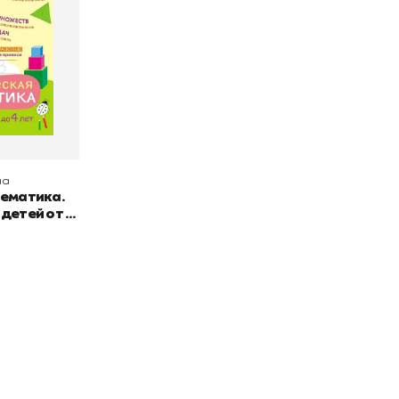
на
тематика.
 детей от 3
окупателям
Подборки
Витрина
ичный кабинет
"Просто о сложном"
Book Hunt
оставка
"Магия Сказок"
Хиты про