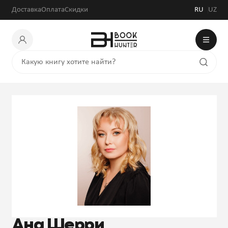
Доставка
Оплата
Скидки
RU
UZ
Ана Шерри