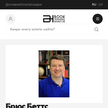
Доставка
Оплата
Скидки
RU
UZ
Брюс Беттс