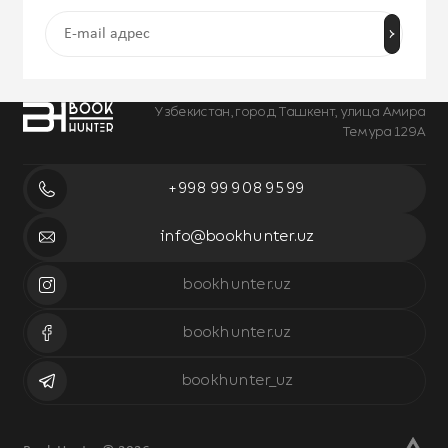
Узбекистан, город Ташкент, улица Амира
Темура 129А
+998 99 908 95 99
info@bookhunter.uz
bookhunter.uz
bookhunter.uz
bookhunter_uz