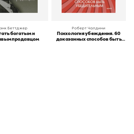
энк Беттджер
Роберт Чалдини
тать богатым и
Психология убеждения. 60
ивым продавцом
доказанных способов быть
убедительным
Подпишитесь на
er рекомендует