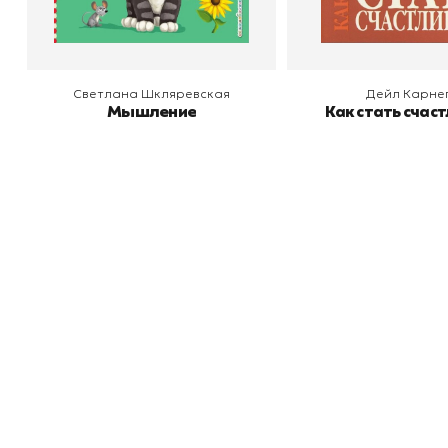
Светлана Шкляревская
Дейл Карне
Мышление
Как стать счас
Книжный
П
Каталог товаров
Л