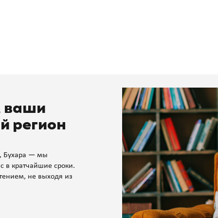
м ваши
й регион
, Бухара — мы
с в кратчайшие сроки.
тением, не выходя из