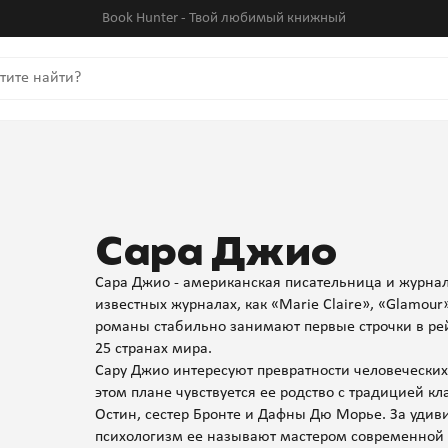
Book Hunter - Твой любимый книжный
Сара Джио
Сара Джио - американская писательница и журнали
известных журналах, как «Marie Claire», «Glamour
романы стабильно занимают первые строчки в рей
25 странах мира.
Сару Джио интересуют превратности человеческих
этом плане чувствуется ее родство с традицией к
Остин, сестер Бронте и Дафны Дю Морье. За удив
психологизм ее называют мастером современной 