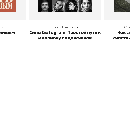
ги
Петр Плосков
Фр
тливым
Сила Instagram. Простой путь к
Как с
миллиону подписчиков
счастл
окупателям
Подборки
Витрина
ичный кабинет
"Просто о сложном"
Book Hunt