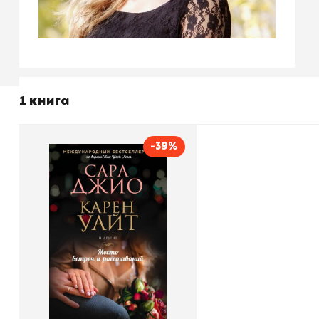
1 книга
-39%
Место встреч и
расставаний
Автор
Сара Джио
Издательство
Эксмо
В корзину