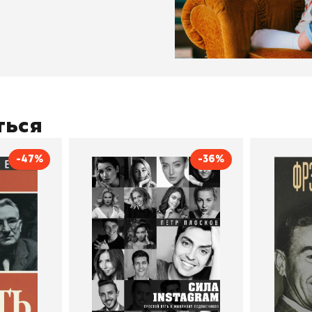
ться
-47%
-36%
тливым
Сила Instagram. Простой
Как с
путь к миллиону
счастл
Дейл Карнеги
пурри, Минск
подписчиков
Автор
Петр Плосков
Автор
Издательство
Бомбора
Издательств
В корзину
В