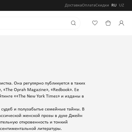
Доставка
Оплата
Скидки
RU
UZ
стка. Она регулярно публикуется в таких
», «The Oprah Magazine», «Redbook». Ее
тинге ««The New York Times» и изданы в
 судеб и полузабытье семейные тайны. В
лассической женской прозы в духе Джейн
ительную откровенность и тонкий
сентиментальной литературы.