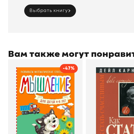
Выбрать книгу
Вам также могут понрави
-47%
Мышление
Как стать счас
Автор
Светлана Шкляревская
Автор
Издательство
Эксмодетство
Издательство
По
В корзину
В корзину