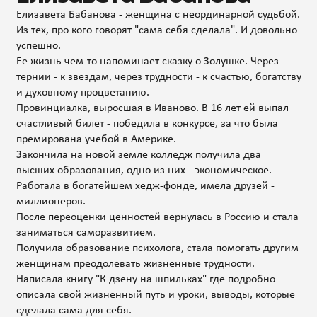
Елизавета Бабанова - женщина с неординарной судьбой.
Из тех, про кого говорят "сама себя сделала". И довольно
успешно.
Ее жизнь чем-то напоминает сказку о Золушке. Через
тернии - к звездам, через трудности - к счастью, богатству
и духовному процветанию.
Провинциалка, выросшая в Иваново. В 16 лет ей выпал
счастливый билет - победила в конкурсе, за что была
премирована учебой в Америке.
Закончила на новой земле колледж получила два
высших образования, одно из них - экономическое.
Работала в богатейшем хедж-фонде, имела друзей -
миллионеров.
После переоценки ценностей вернулась в Россию и стала
заниматься саморазвитием.
Получила образование психолога, стала помогать другим
женщинам преодолевать жизненные трудности.
Написала книгу "К дзену на шпильках" где подробно
описала свой жизненный путь и уроки, выводы, которые
сделала сама для себя.