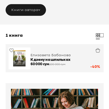
Книги автора
1 книга
Елизавета Бабанова
К дзену на шпильках
60 000 сум
100 000 сум
-40%