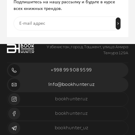
Подпишитесь на нашу рассылку и будьте в курсе
всех книжных трендов.
Узбекистан, город Ташкент, улица Амира
Темура 129А
+998 99 908 95 99
info@bookhunter.uz
bookhunter.uz
bookhunter.uz
bookhunter_uz