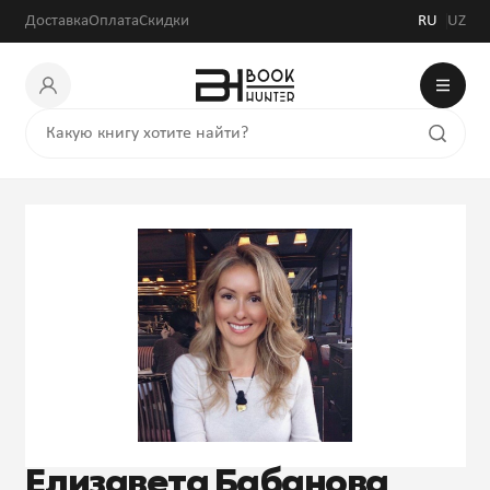
Доставка
Оплата
Скидки
RU
UZ
Елизавета Бабанова