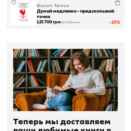
Филип Тетлок
Думай медленно - предсказывай
точно
125 700 сум
-25%
167 600 сум
Теперь мы доставляем
ваши любимые книги в