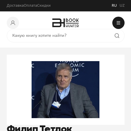
Доставка
Оплата
Скидки
RU
UZ
Филип Тетлок