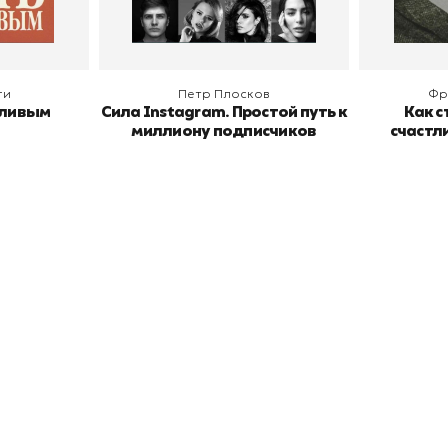
ги
Петр Плосков
Фр
тливым
Сила Instagram. Простой путь к
Как с
миллиону подписчиков
счастл
окупателям
Подборки
Витрина
ичный кабинет
"Просто о сложном"
Book Hunt