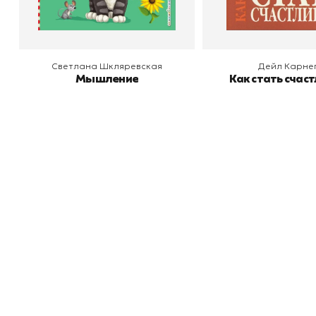
Светлана Шкляревская
Дейл Карне
Мышление
Как стать счас
Книжный
П
Каталог товаров
Л