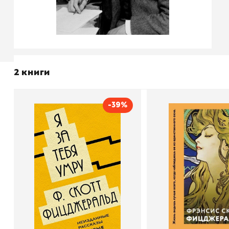
2 книги
-39%
Я за тебя умру
Великий Гэт
Автор
Фрэнсис Скотт
Автор
Издательство
Фицджеральд
Эксмо
Издательство
В корзину
В корзину