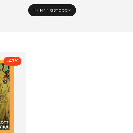
Книги автора
-47%
сби
Фрэнсис Скотт
Фицджеральд
Like Book