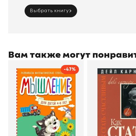
Выбрать книгу
Вам также могут понрави
-47%
Мышление
Как стать счас
Автор
Светлана Шкляревская
Автор
Издательство
Эксмодетство
Издательство
По
В корзину
В корзину