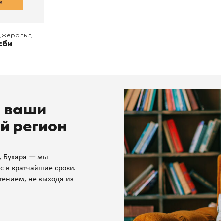
цджеральд
сби
м ваши
й регион
, Бухара — мы
с в кратчайшие сроки.
тением, не выходя из