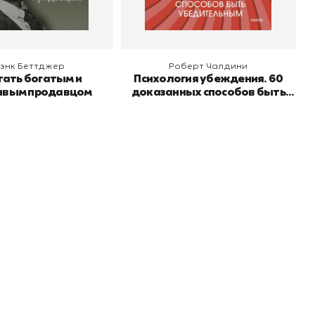
энк Беттджер
Роберт Чалдини
тать богатым и
Психология убеждения. 60
ивым продавцом
доказанных способов быть
убедительным
Подпишитесь на
er рекомендует