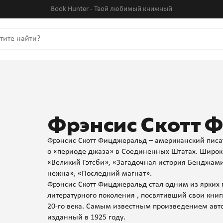
Book Hunter - Твой любимый книжный
Фрэнсис Скотт
Фрэнсис Скотт Фицджеральд – американский писат
о «периоде джаза» в Соединенных Штатах. Широко
«Великий Гэтсби», «Загадочная история Бенджамин
нежна», «Последний магнат».
Фрэнсис Скотт Фицджеральд стал одним из ярких 
литературного поколения , посвятивший свои кни
20-го века. Самым известным произведением авто
изданный в 1925 году.