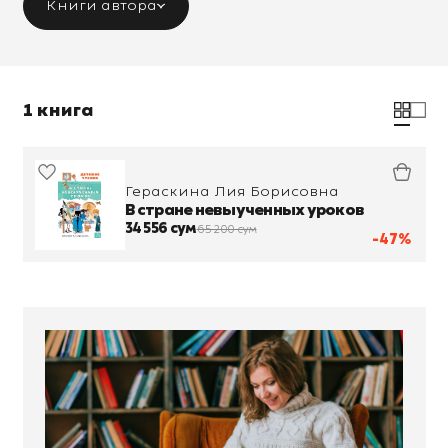
Книги автора
1 книга
Гераскина Лия Борисовна
В стране невыученных уроков
34 556 сум
65 200 сум
-47%