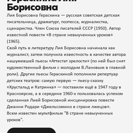
Борисовна
Лия Борисовна Гераскина — русская советская детская
писательница, драматург, поэтесса, журналистка,
сценаристка. Член Союза писателей СССР (1950). Автор
известной повести «В стране невыученных уроков»
(1965).
Свой путь в литературу Лия Борисовна начинала как
журналист, затем получила известность в качестве автора
нашумевшей пьесы «Аттестат зрелости» (по ней был снят
художественный фильм с молодым В.Лановым в главной
роли). Другие пьесы Гераскиной пополнили репертуар
детских театров: самую первую — пьесу-сказку
«Хрустальд и Катринка» — поставили ещё в 1947 году в
Красноярске, а в середине 1960-х пользовалась успехом
сделанная Лией Борисовной инсценировка повести
Джанни Родари «Джельсомино в стране лжецов».
Всем известен мультфильм "В стране невыученных
уроков".