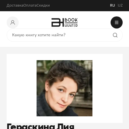
Доставка
Оплата
Скидки
RU
UZ
Гераскина Лия