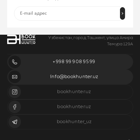
Узбекистан, город Ташкент, улица Амира
Темура 129А
+998 99 908 95 99
info@bookhunter.uz
bookhunter.uz
bookhunter.uz
bookhunter_uz