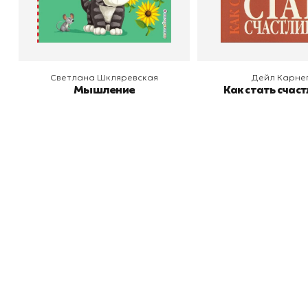
В корзину
В корзину
Светлана Шкляревская
Дейл Карне
Мышление
Как стать счас
Книжный
П