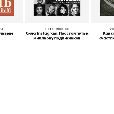
В корзину
В
ги
Петр Плосков
Фр
тливым
Сила Instagram. Простой путь к
Как с
миллиону подписчиков
счастл
окупателям
Подборки
Витрина