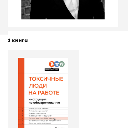
1 книга
Токсичные люди на
работе. Инструкция по
обезвреживанию
Автор
Хенрик Стенстрём
Издательство
Бомбора
В корзину