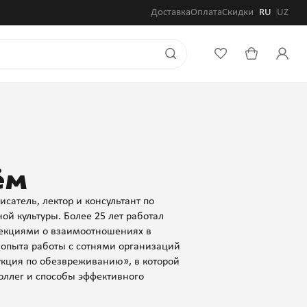
Доставка
Оплата
Скидки
RU
UZ
ём
сатель, лектор и консультант по
й культуры. Более 25 лет работал
лекциями о взаимоотношениях в
 опыта работы с сотнями организаций
укция по обезвреживанию», в которой
оллег и способы эффективного