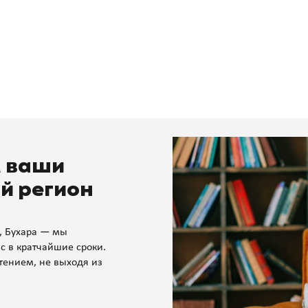
м ваши
й регион
, Бухара — мы
с в кратчайшие сроки.
тением, не выходя из