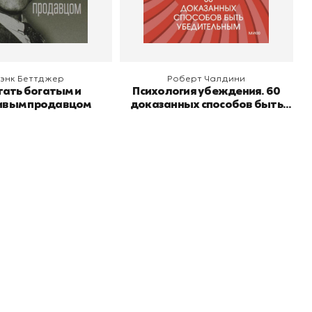
 корзину
В корзину
энк Беттджер
Роберт Чалдини
тать богатым и
Психология убеждения. 60
ивым продавцом
доказанных способов быть
убедительным