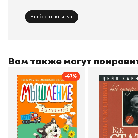
Выбрать книгу
Вам также могут понрави
-47%
Мышление
Как стать счас
Автор
Светлана Шкляревская
Автор
Издательство
Эксмодетство
Издательство
По