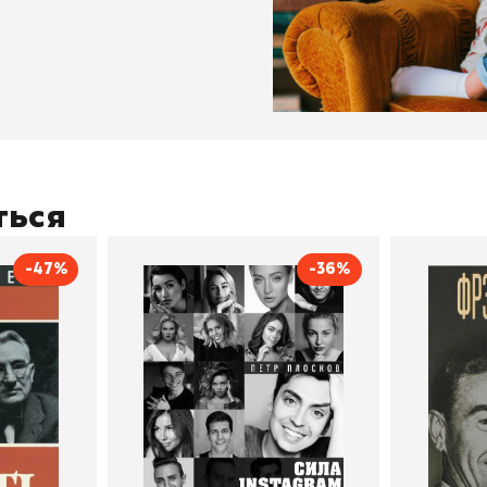
ться
-47%
-36%
тливым
Сила Instagram. Простой
Как с
путь к миллиону
счастл
Дейл Карнеги
пурри, Минск
подписчиков
Автор
Петр Плосков
Автор
Издательство
Бомбора
Издательств