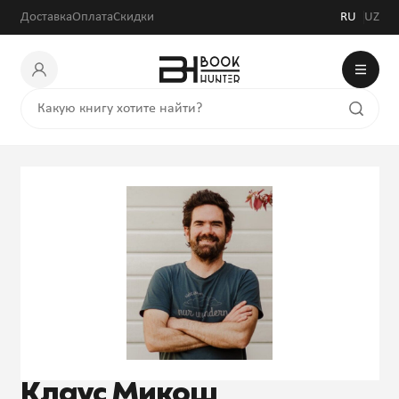
Доставка
Оплата
Скидки
RU
UZ
Клаус Микош