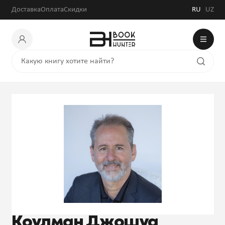
Доставка
Оплата
Скидки
RU
UZ
Коулман Джошуа