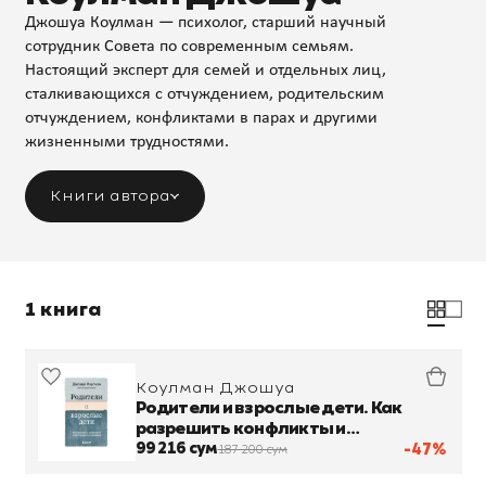
Джошуа Коулман — психолог, старший научный
сотрудник Совета по современным семьям.
Настоящий эксперт для семей и отдельных лиц,
сталкивающихся с отчуждением, родительским
отчуждением, конфликтами в парах и другими
жизненными трудностями.
Книги автора
1 книга
Коулман Джошуа
Родители и взрослые дети. Как
разрешить конфликты и
восстановить отношения
99 216 сум
-47%
187 200 сум