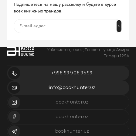
Подпишитесь на нашу рассылку и будьте в курсе
всех книжных трендов.
Узбекистан, город Ташкент, улица Амира
Темура 129А
+998 99 908 95 99
info@bookhunter.uz
bookhunter.uz
bookhunter.uz
bookhunter_uz