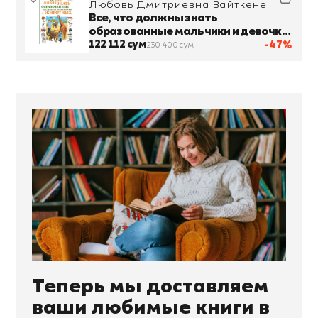
Любовь Дмитриевна Вайткене
Все, что должны знать
образованные мальчики и девочки
о животных
122 112 сум
-47%
230 400 сум
Теперь мы доставляем
ваши любимые книги в