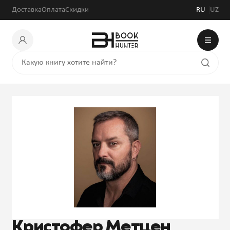
Доставка
Оплата
Скидки
RU
UZ
Кристофер Метцен