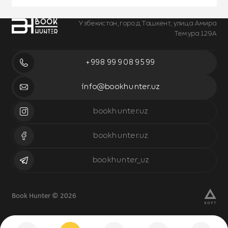
Узбекистан, город Ташкент, улица Амира
Темура 129А
+998 99 908 95 99
info@bookhunter.uz
bookhunter.uz
bookhunter.uz
bookhunter_uz
Book Hunter © 2026