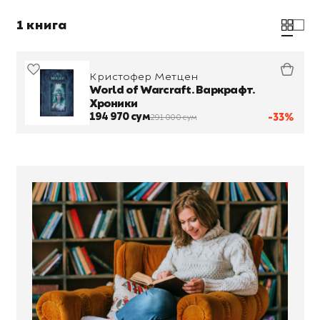
1 книга
Кристофер Метцен
World of Warcraft. Варкрафт.
Хроники
194 970 сум
-33%
291 000 сум