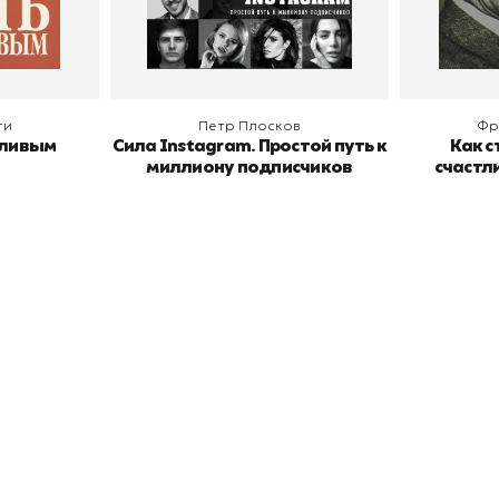
В корзину
В
ги
Петр Плосков
Фр
тливым
Сила Instagram. Простой путь к
Как с
миллиону подписчиков
счастл
окупателям
Подборки
Витрина