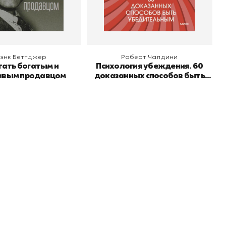
 корзину
В корзину
энк Беттджер
Роберт Чалдини
тать богатым и
Психология убеждения. 60
ивым продавцом
доказанных способов быть
убедительным