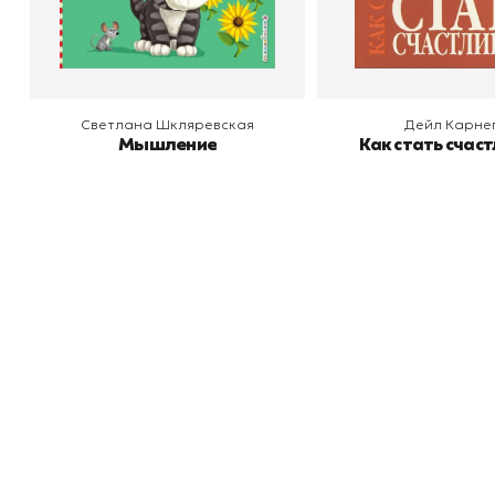
В корзину
В корзину
Светлана Шкляревская
Дейл Карне
Мышление
Как стать счас
Книжный
П