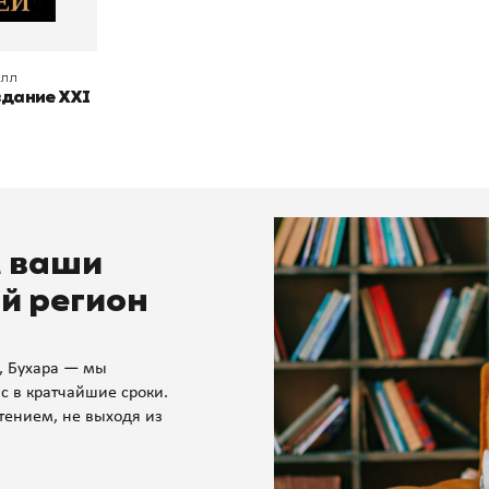
лл
здание XXI
м ваши
й регион
, Бухара — мы
с в кратчайшие сроки.
тением, не выходя из