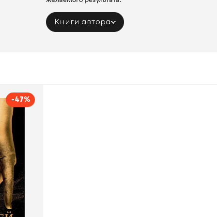
желаемого результата.
Книги автора
-47%
тей.
века
аполеон Хилл
пурри, Минск