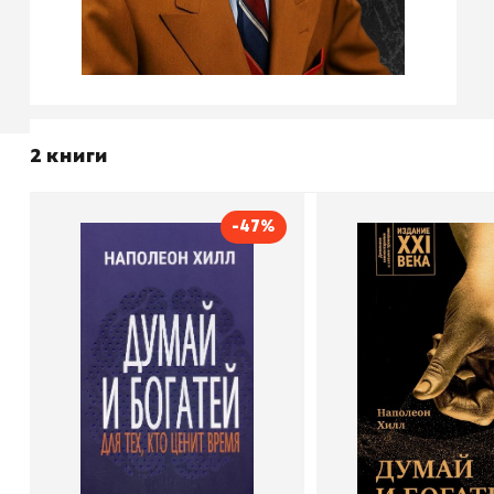
2 книги
-47%
Думай и богатей. Для тех,
Думай и бога
кто ценит время
Издание XXI 
Автор
Наполеон Хилл
Автор
Н
Издательство
Попурри, Минск
Издательство
По
В корзину
В корзину