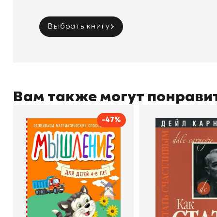
Выбрать книгу
Вам также могут понрави
-47%
Мышление
Как стать счас
Автор
Светлана Шкляревская
Автор
Издательство
Эксмодетство
Издательство
По