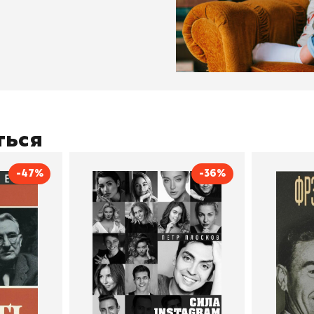
ться
-47%
-36%
тливым
Сила Instagram. Простой
Как с
путь к миллиону
счастл
Дейл Карнеги
пурри, Минск
подписчиков
Автор
Петр Плосков
Автор
Издательство
Бомбора
Издательств