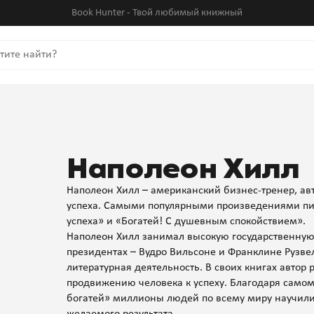
Book Hunter - Твой любимый книжный
Наполеон Хилл
Наполеон Хилл – американский бизнес-тренер, а
успеха. Самыми популярными произведениями пис
успеха» и «Богатей! С душевным спокойствием».
Наполеон Хилл занимал высокую государственную
президентах – Вудро Вильсоне и Франклине Рузве
литературная деятельность. В своих книгах автор
продвижению человека к успеху. Благодаря самом
богатей» миллионы людей по всему миру научилис