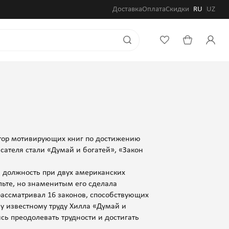
Доставка
Оплата
Скидки
RU
UZ
втор мотивирующих книг по достижению
ателя стали «Думай и богатей», «Закон
 должность при двух американских
льте, но знаменитым его сделала
 рассматривал 16 законов, способствующих
у известному труду Хилла «Думай и
ь преодолевать трудности и достигать