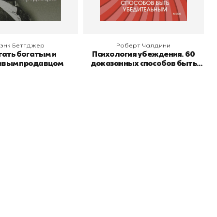
энк Беттджер
Роберт Чалдини
тать богатым и
Психология убеждения. 60
ивым продавцом
доказанных способов быть
убедительным
Подпишитесь на
er рекомендует