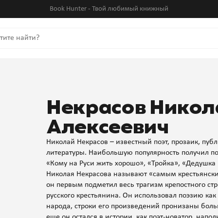
Book Hunter - Твой любимый книжный
Некрасов Никол
Алексеевич
Николай Некрасов – известный поэт, прозаик, пуб
литературы. Наибольшую популярность получил п
«Кому на Руси жить хорошо», «Тройка», «Дедушка
Николая Некрасова называют «самым крестьянски
он первым подметил весь трагизм крепостного стр
русского крестьянина. Он использовал поэзию как
народа, строки его произведений пронизаны боль
еще он остался в истории, как поэт-новатор, нап