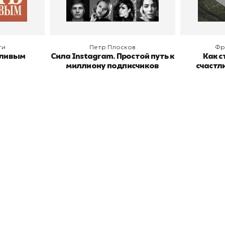
ги
Петр Плосков
Фр
тливым
Сила Instagram. Простой путь к
Как с
миллиону подписчиков
счастл
окупателям
Подборки
Витрина
ичный кабинет
"Просто о сложном"
Book Hunt