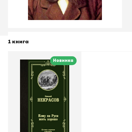
1 книга
Новинка
Кому на Руси жить
хорошо
Автор
Некрасов Николай
Издательство
Алексеевич
АСТ
В корзину