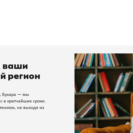
м ваши
й регион
, Бухара — мы
с в кратчайшие сроки.
тением, не выходя из