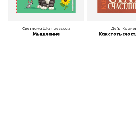
Светлана Шкляревская
Дейл Карне
Мышление
Как стать счас
Книжный
П
Каталог товаров
Л