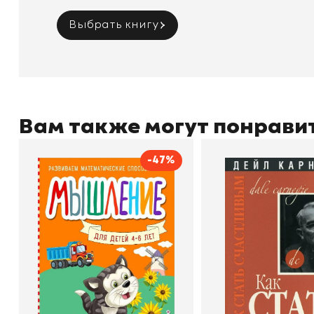
Выбрать книгу
Вам также могут понрави
-47%
Мышление
Как стать счас
Автор
Светлана Шкляревская
Автор
Издательство
Эксмодетство
Издательство
По
В корзину
В корзину