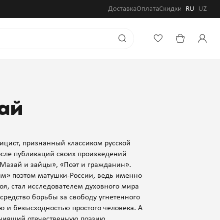
Доставка
Оплата
Скидки
RU
UZ
ай
лицист, признанный классиком русской
осле публикаций своих произведений
 Мазай и зайцы», «Поэт и гражданин».
м» поэтом матушки-России, ведь именно
оя, стал исследователем духовного мира
 средство борьбы за свободу угнетенного
ю и безысходностью простого человека. А
олнивший отечественную поэзию