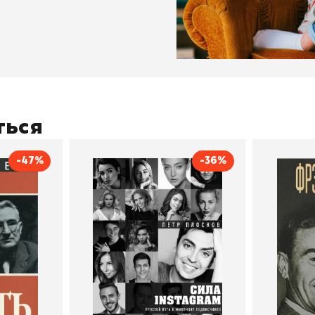
ться
-47%
-36%
тливым
Сила Instagram. Простой
Как с
путь к миллиону
счастл
Дейл Карнеги
пурри, Минск
подписчиков
Автор
Петр Плосков
Автор
Издательство
Бомбора
Издательств
В корзину
В