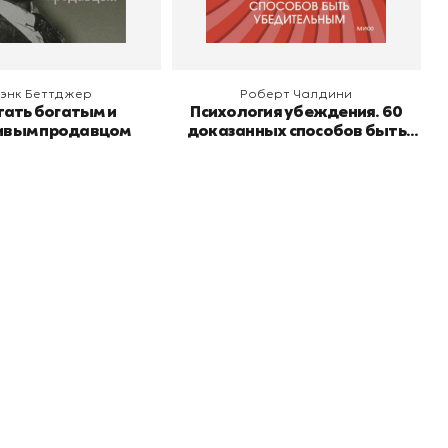
энк Беттджер
Роберт Чалдини
тать богатым и
Психология убеждения. 60
ивым продавцом
доказанных способов быть
убедительным
Подпишитесь на
er рекомендует