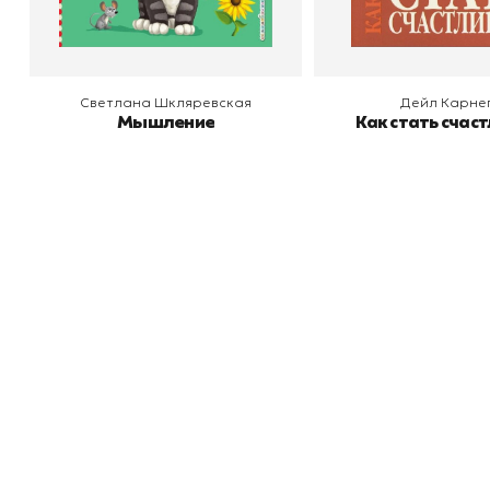
Светлана Шкляревская
Дейл Карне
Мышление
Как стать счас
Книжный
П
Каталог товаров
Л