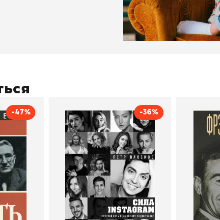
ться
-47%
-36%
тливым
Сила Instagram. Простой
Как с
путь к миллиону
счастл
Дейл Карнеги
пурри, Минск
подписчиков
Автор
Петр Плосков
Автор
Издательство
Бомбора
Издательств
В корзину
В