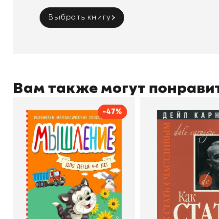
Выбрать книгу
Вам также могут понрави
-47%
Мышление
Как стать счас
Автор
Светлана Шкляревская
Автор
Издательство
Эксмодетство
Издательство
По
В корзину
В корзину