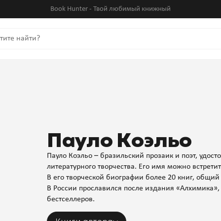
Book Hunter - Твой любимый книжный
Пауло Коэльо
Пауло Коэльо – бразильский прозаик и поэт, удос
литературного творчества. Его имя можно встретит
В его творческой биографии более 20 книг, общи
В России прославился после издания «Алхимика», 
бестселлеров.