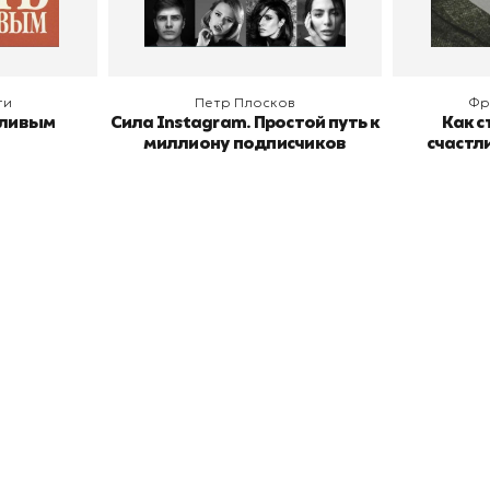
ги
Петр Плосков
Фр
тливым
Сила Instagram. Простой путь к
Как с
миллиону подписчиков
счастл
окупателям
Подборки
Витрина
ичный кабинет
"Просто о сложном"
Book Hunt