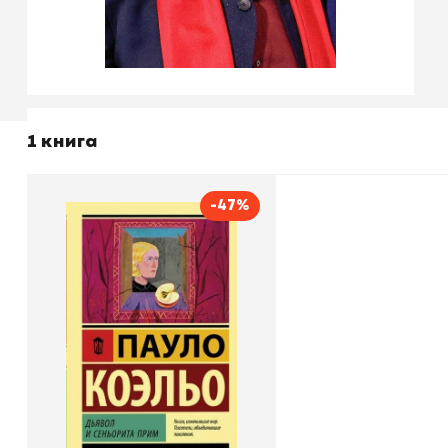
1 книга
-47%
Дьявол и сеньорита Прим
Автор
Пауло Коэльо
Издательство
АСТ
В корзину