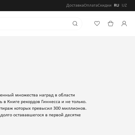
Доставка
Оплата
Скидки
RU
UZ
тоенный множества наград в области
ь в Книге рекордов Гиннесса и не только.
й тираж которых превысил 300 миллионов.
долго остававшегося в первой десятке