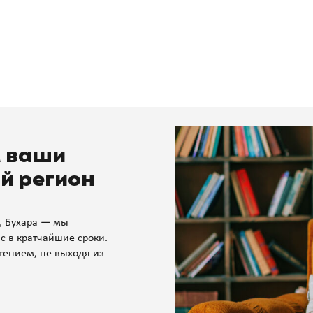
м ваши
й регион
, Бухара — мы
с в кратчайшие сроки.
тением, не выходя из