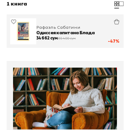
1 книга
Рафаэль Сабатини
Одиссея капитана Блада
34 662 сум
65 400 сум
-47%