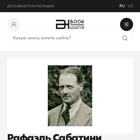
Доставка
Оплата
Скидки
RU
UZ
Рафаэль Сабатини