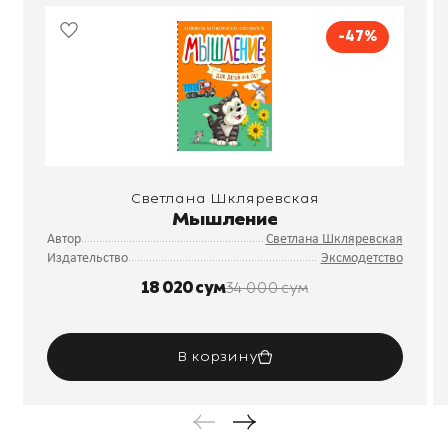
-47%
Светлана Шкляревская
Мышление
Автор
Светлана Шкляревская
Издательство
Эксмодетство
18 020 сум
34 000 сум
В корзину