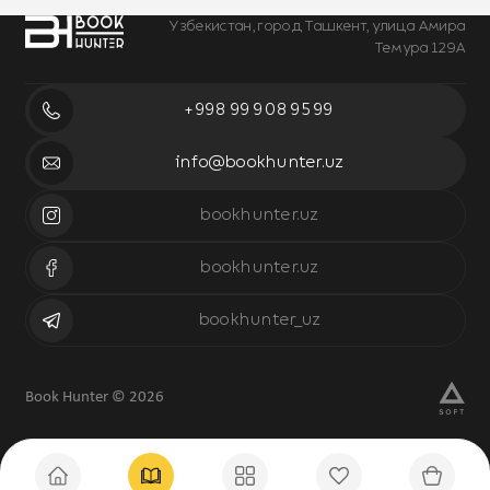
Узбекистан, город Ташкент, улица Амира
Темура 129А
+998 99 908 95 99
info@bookhunter.uz
bookhunter.uz
bookhunter.uz
bookhunter_uz
Book Hunter © 2026