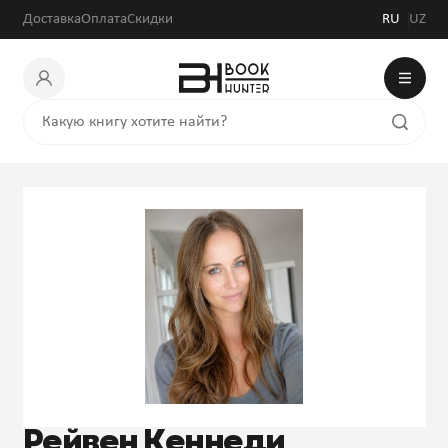
Доставка
Оплата
Скидки
RU
UZ
Рейвен Кеннеди