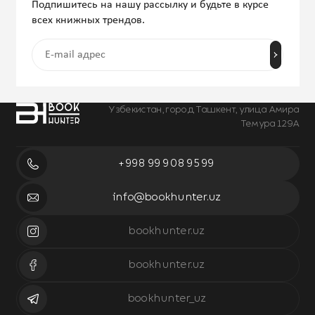
Подпишитесь на нашу рассылку и будьте в курсе
всех книжных трендов.
Узбекистан, город Ташкент, улица Амира
Темура 129А
+998 99 908 95 99
info@bookhunter.uz
bookhunter.uz
bookhunter.uz
bookhunter_uz