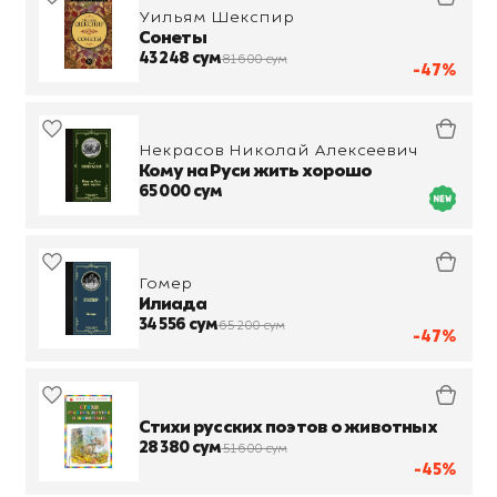
Уильям Шекспир
Сонеты
43 248 сум
81 600 сум
-47%
Некрасов Николай Алексеевич
Кому на Руси жить хорошо
65 000 сум
Гомер
Илиада
34 556 сум
65 200 сум
-47%
Стихи русских поэтов о животных
28 380 сум
51 600 сум
-45%