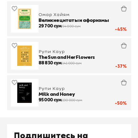
Омар Хайям
Великие цитаты и афоризмы
29 700 сум
54 000 сум
-45%
Рупи Каур
The Sun and Her Flowers
88 830 сум
141 000 сум
-37%
Рупи Каур
Milk and Honey
95 000 сум
190 000 сум
-50%
Подпишитесь на